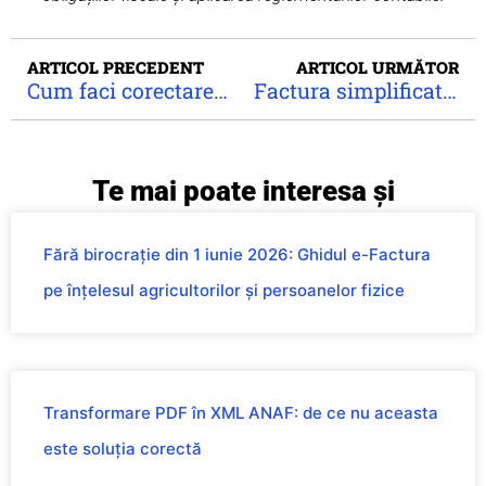
ARTICOL PRECEDENT
ARTICOL URMĂTOR
Cum faci corectare factură e-Factura cu aplicația facturi-online.ro
Factura simplificată vs. factura normală: când și de ce le folosești
Te mai poate interesa și
Fără birocrație din 1 iunie 2026: Ghidul e-Factura
pe înțelesul agricultorilor și persoanelor fizice
Transformare PDF în XML ANAF: de ce nu aceasta
este soluția corectă