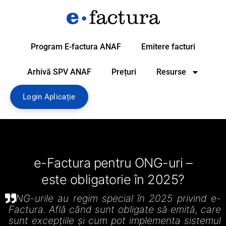
Program E-factura ANAF
Emitere facturi
Arhivă SPV ANAF
Prețuri
Resurse
Login Aplicație
e-Factura pentru ONG-uri –
este obligatorie în 2025?
ONG-urile au regim special în 2025 privind e-
Factura. Află când sunt obligate să emită, care
sunt excepțiile și cum pot implementa sistemul