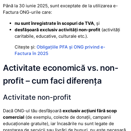
Până la 30 iunie 2025, sunt exceptate de la utilizarea e-
Factura ONG-urile care:
nu sunt înregistrate în scopuri de TVA
, și
desfășoară exclusiv activități non-profit
(activități
caritabile, educative, culturale etc.).
Citește și:
Obligațiile PFA și ONG privind e-
Factura în 2025
Activitate economică vs. non-
profit – cum faci diferența
Activitate non-profit
Dacă ONG-ul tău desfășoară
exclusiv acțiuni fără scop
comercial
(de exemplu, colecte de donații, campanii
educaționale gratuite), iar încasările nu sunt legate de
prestarea de servicii sau livrări de bunuri, nu este necesară