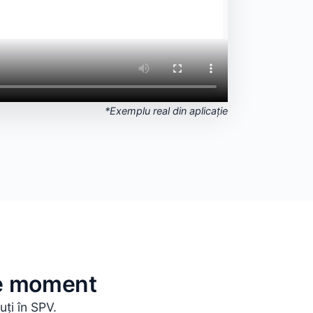
*Exemplu real din aplicație
ce moment
uți în SPV.