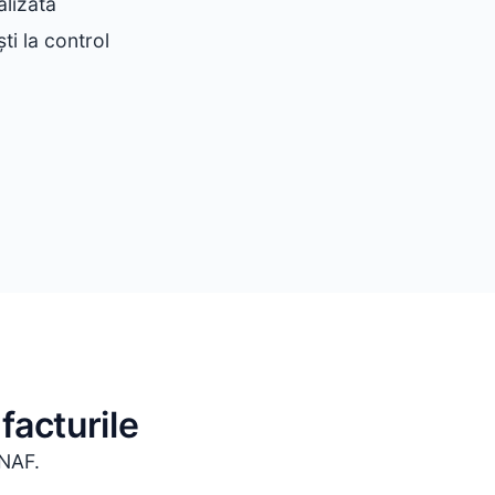
alizată
ti la control
facturile
ANAF.