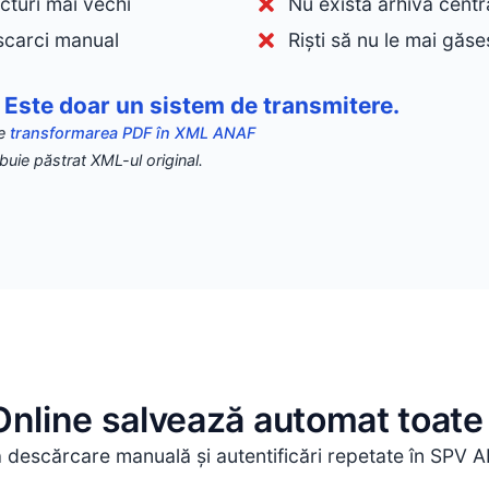
cturi mai vechi
Nu există arhivă centr
scarci manual
Rişti să nu le mai găseș
 Este doar un sistem de transmitere.
ce
transformarea PDF în XML ANAF
buie păstrat XML-ul original.
Online salvează automat toate 
 descărcare manuală și autentificări repetate în SPV 