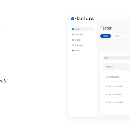
e
ații