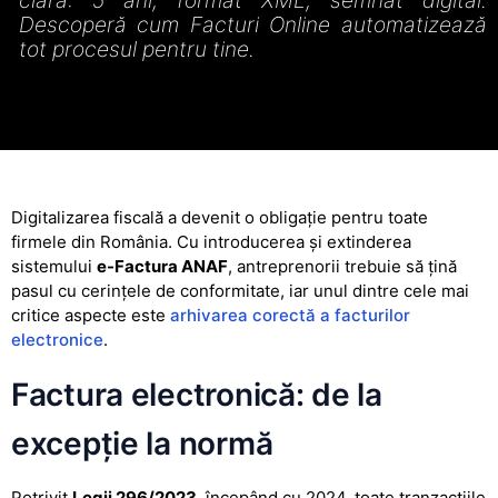
clară: 5 ani, format XML, semnat digital.
Descoperă cum Facturi Online automatizează
tot procesul pentru tine.
Digitalizarea fiscală a devenit o obligație pentru toate
firmele din România. Cu introducerea și extinderea
sistemului
e-Factura ANAF
, antreprenorii trebuie să țină
pasul cu cerințele de conformitate, iar unul dintre cele mai
critice aspecte este
arhivarea corectă a facturilor
electronice
.
Factura electronică: de la
excepție la normă
Potrivit
Legii 296/2023
, începând cu 2024, toate tranzacțiile