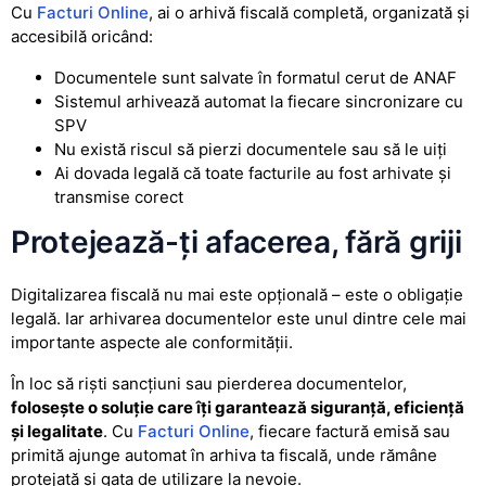
Cu
Facturi Online
, ai o arhivă fiscală completă, organizată și
accesibilă oricând:
Documentele sunt salvate în formatul cerut de ANAF
Sistemul arhivează automat la fiecare sincronizare cu
SPV
Nu există riscul să pierzi documentele sau să le uiți
Ai dovada legală că toate facturile au fost arhivate și
transmise corect
Protejează-ți afacerea, fără griji
Digitalizarea fiscală nu mai este opțională – este o obligație
legală. Iar arhivarea documentelor este unul dintre cele mai
importante aspecte ale conformității.
În loc să riști sancțiuni sau pierderea documentelor,
folosește o soluție care îți garantează siguranță, eficiență
și legalitate
. Cu
Facturi Online
, fiecare factură emisă sau
primită ajunge automat în arhiva ta fiscală, unde rămâne
protejată și gata de utilizare la nevoie.