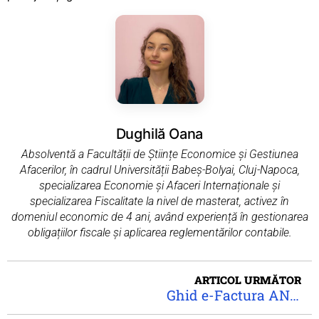
Dughilă Oana
Absolventă a Facultății de Științe Economice și Gestiunea
Afacerilor, în cadrul Universității Babeș-Bolyai, Cluj-Napoca,
specializarea Economie și Afaceri Internaționale și
specializarea Fiscalitate la nivel de masterat, activez în
domeniul economic de 4 ani, având experiență în gestionarea
obligațiilor fiscale și aplicarea reglementărilor contabile.
ARTICOL URMĂTOR
Ghid e-Factura ANAF 2025: Cum te ajută să eviți sancțiuni și să-ți optimizezi afacerea