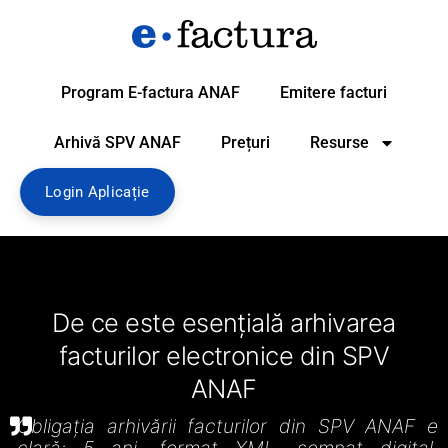
Program E-factura ANAF
Emitere facturi
Arhivă SPV ANAF
Prețuri
Resurse
Login Aplicație
De ce este esențială arhivarea
facturilor electronice din SPV
ANAF
Obligația arhivării facturilor din SPV ANAF e